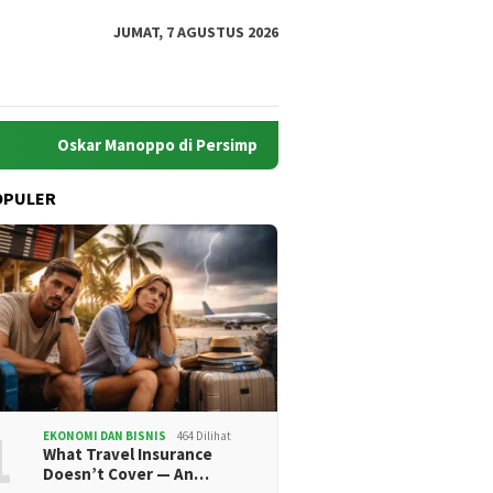
JUMAT, 7 AGUSTUS 2026
kar Manoppo di Persimpangan Harapan: Akankah Boltim Melaju at
OPULER
1
EKONOMI DAN BISNIS
464 Dilihat
What Travel Insurance
Doesn’t Cover — An…