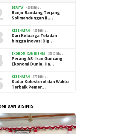
2
BERITA
426 Dilihat
Banjir Bandang Terjang
Solimandungan II,…
3
KESEHATAN
425 Dilihat
Dari Keluarga Teladan
hingga Inovasi Dig…
4
EKONOMI DAN BISNIS
378 Dilihat
Perang AS–Iran Guncang
Ekonomi Dunia, Ha…
5
KESEHATAN
377 Dilihat
Kadar Kolesterol dan Waktu
Terbaik Pemer…
MI DAN BISINIS