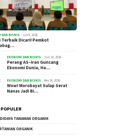
Kursi Empuk, Ide Tumpul:
Oskar M
i Terbaik Dicari!
Potret Pejabat Cari Aman
Persimp
t Kotamobagu
Akankah
n hadiah Rp27 Juta
Jalan d
 DAN BISNIS
Juli 8, 2026
i Terbaik Dicari! Pemkot
mobag…
EKONOMI DAN BISNIS
Juni 16, 2026
Perang AS–Iran Guncang
Ekonomi Dunia, Ha…
EKONOMI DAN BISNIS
Mei 24, 2026
Wow! Morobayat Sulap Serat
Nanas Jadi Bi…
 POPULER
DIDAYA TANAMAN ORGANIK
RTANIAN ORGANIK