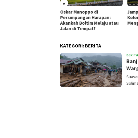
«
si Empuk, Ide Tumpul:
Oskar Manoppo di
Jamp
ret Pejabat Cari Aman
Persimpangan Harapan:
Kolo
Akankah Boltim Melaju atau
Meng
Jalan di Tempat?
KATEGORI:
BERITA
BERITA
Banj
Warg
Suasa
Solim