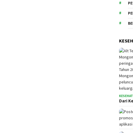
PE
PE
BE
KESE
KESEHA
Dari K