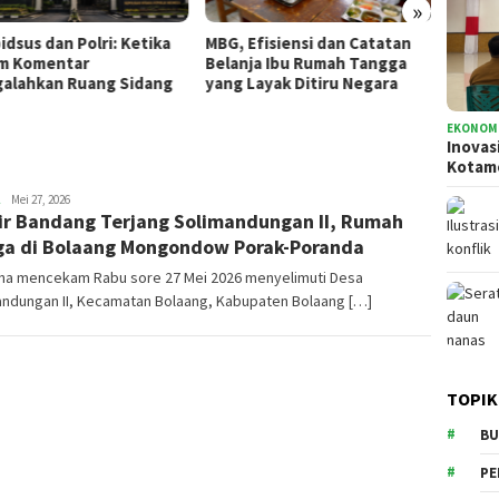
»
idsus dan Polri: Ketika
MBG, Efisiensi dan Catatan
Inovas
m Komentar
Belanja Ibu Rumah Tangga
Pemko
alahkan Ruang Sidang
yang Layak Ditiru Negara
Siapka
EKONOMI
Inovas
Kota
sofyanto
Mei 27, 2026
ir Bandang Terjang Solimandungan II, Rumah
a di Bolaang Mongondow Porak-Poranda
na mencekam Rabu sore 27 Mei 2026 menyelimuti Desa
andungan II, Kecamatan Bolaang, Kabupaten Bolaang […]
TOPIK
BU
PE