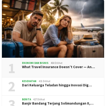
1
EKONOMI DAN BISNIS
464 Dilihat
What Travel Insurance Doesn’t Cover — An…
2
KESEHATAN
431 Dilihat
Dari Keluarga Teladan hingga Inovasi Dig…
3
BERITA
427 Dilihat
Banjir Bandang Terjang Solimandungan II,…