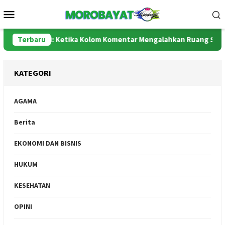
Loncat
Menu
ke
Mobile
konten
us dan Polri: Ketika Kolom Komentar Mengalahkan Ruang Sidang
Terbaru
KATEGORI
AGAMA
Berita
EKONOMI DAN BISNIS
HUKUM
KESEHATAN
OPINI