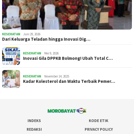
KESEHATAN
Juni 29, 2026
Dari Keluarga Teladan hingga Inovasi Dig…
KESEHATAN
Mei 9, 2026
Inovasi Gila DPPKB Bolmong! Ubah Total C…
KESEHATAN
November 14, 2025
Kadar Kolesterol dan Waktu Terbaik Pemer…
INDEKS
KODE ETIK
REDAKSI
PRIVACY POLICY