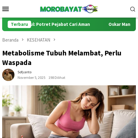
Loncat
Menu
ke
Mobile
konten
umpul: Potret Pejabat Cari Aman
Terbaru
Oskar Manoppo di Persi
Beranda
KESEHATAN
Metabolisme Tubuh Melambat, Perlu
Waspada
Sofyanto
November 5, 2025
198 Dilihat