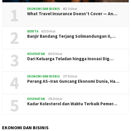
1
EKONOMI DAN BISNIS
461 Dilihat
What Travel Insurance Doesn’t Cover — An…
2
BERITA
425 Dilihat
Banjir Bandang Terjang Solimandungan II,…
3
KESEHATAN
419 Dilihat
Dari Keluarga Teladan hingga Inovasi Dig…
4
EKONOMI DAN BISNIS
377 Dilihat
Perang AS–Iran Guncang Ekonomi Dunia, Ha…
5
KESEHATAN
376 Dilihat
Kadar Kolesterol dan Waktu Terbaik Pemer…
EKONOMI DAN BISINIS