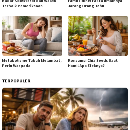
Kadar Kolesterol dan Waktu
Famotidine: Fakta Ilmiahnya
Terbaik Pemeriksaan
Jarang Orang Tahu
Metabolisme Tubuh Melambat,
Konsumsi Chia Seeds Saat
Perlu Waspada
Hamil Apa Efeknya?
TERPOPULER