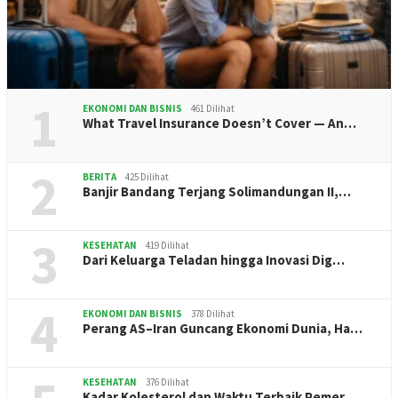
1
EKONOMI DAN BISNIS
461 Dilihat
What Travel Insurance Doesn’t Cover — An…
2
BERITA
425 Dilihat
Banjir Bandang Terjang Solimandungan II,…
3
KESEHATAN
419 Dilihat
Dari Keluarga Teladan hingga Inovasi Dig…
4
EKONOMI DAN BISNIS
378 Dilihat
Perang AS–Iran Guncang Ekonomi Dunia, Ha…
KESEHATAN
376 Dilihat
Kadar Kolesterol dan Waktu Terbaik Pemer…