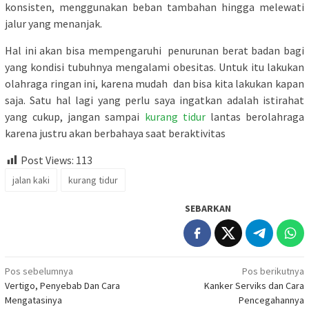
konsisten, menggunakan beban tambahan hingga melewati
jalur yang menanjak.
Hal ini akan bisa mempengaruhi penurunan berat badan bagi
yang kondisi tubuhnya mengalami obesitas. Untuk itu lakukan
olahraga ringan ini, karena mudah dan bisa kita lakukan kapan
saja. Satu hal lagi yang perlu saya ingatkan adalah istirahat
yang cukup, jangan sampai
kurang tidur
lantas berolahraga
karena justru akan berbahaya saat beraktivitas
Post Views:
113
jalan kaki
kurang tidur
SEBARKAN
Navigasi
Pos sebelumnya
Pos berikutnya
Vertigo, Penyebab Dan Cara
Kanker Serviks dan Cara
pos
Mengatasinya
Pencegahannya