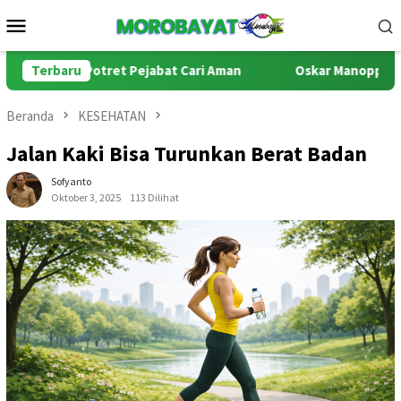
Loncat
Menu
ke
Mobile
konten
ul: Potret Pejabat Cari Aman
Terbaru
Oskar Manoppo di Persimpa
Beranda
KESEHATAN
Jalan Kaki Bisa Turunkan Berat Badan
Sofyanto
Oktober 3, 2025
113 Dilihat