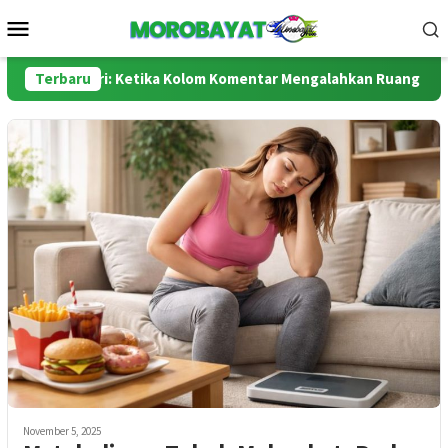
Loncat
Menu
ke
Mobile
konten
dan Polri: Ketika Kolom Komentar Mengalahkan Ruang Sidang
Terbaru
November 5, 2025