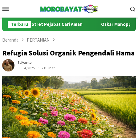
Loncat
Menu
ke
Mobile
konten
ul: Potret Pejabat Cari Aman
Terbaru
Oskar Manoppo di Persimpa
Beranda
PERTANIAN
Refugia Solusi Organik Pengendali Hama
Sofyanto
Juli 4, 2025
132 Dilihat