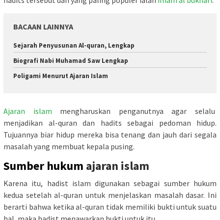
hadits tersebut dan yang paling populer ialah
imam al bukhari
.
BACAAN LAINNYA
Sejarah Penyusunan Al-quran, Lengkap
Biografi Nabi Muhamad Saw Lengkap
Poligami Menurut Ajaran Islam
Ajaran islam
mengharuskan penganutnya agar selalu
menjadikan al-quran dan hadits sebagai pedoman hidup.
Tujuannya biar hidup mereka bisa tenang dan jauh dari segala
masalah yang membuat kepala pusing.
Sumber hukum
ajaran islam
Karena itu, hadist islam digunakan sebagai sumber hukum
kedua setelah al-quran untuk menjelaskan masalah dasar. Ini
berarti bahwa ketika al-quran tidak memiliki bukti untuk suatu
hal, maka hadist menawarkan bukti untuk itu.