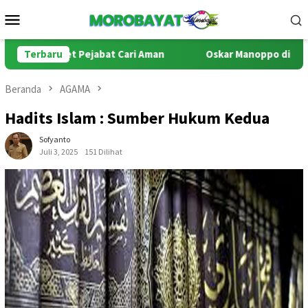
Loncat
Menu
ke
Mobile
konten
ret Pejabat Cari Aman
Terbaru
Oskar Manoppo di Persimpangan Ha
Beranda
AGAMA
Hadits Islam : Sumber Hukum Kedua
Sofyanto
Juli 3, 2025
151 Dilihat