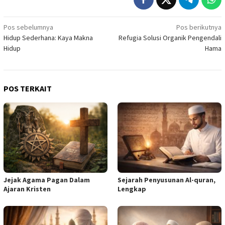
Navigasi
Pos sebelumnya
Pos berikutnya
Hidup Sederhana: Kaya Makna
Refugia Solusi Organik Pengendali
pos
Hidup
Hama
POS TERKAIT
Jejak Agama Pagan Dalam
Sejarah Penyusunan Al-quran,
Ajaran Kristen
Lengkap