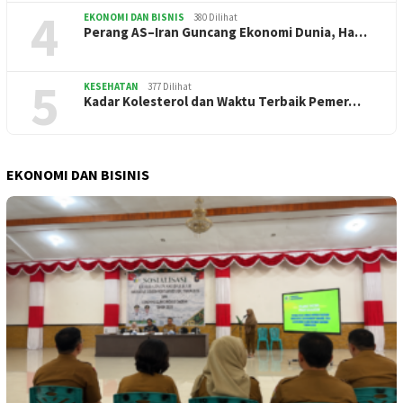
4
EKONOMI DAN BISNIS
380 Dilihat
Perang AS–Iran Guncang Ekonomi Dunia, Ha…
5
KESEHATAN
377 Dilihat
Kadar Kolesterol dan Waktu Terbaik Pemer…
EKONOMI DAN BISINIS