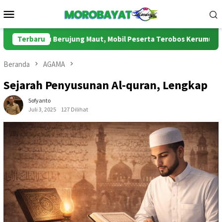
Loncat
Menu
ke
Mobile
konten
agu Berujung Maut, Mobil Peserta Terobos Kerumunan Penonto
Terbaru
Beranda
AGAMA
Sejarah Penyusunan Al-quran, Lengkap
Sofyanto
Juli 3, 2025
127 Dilihat