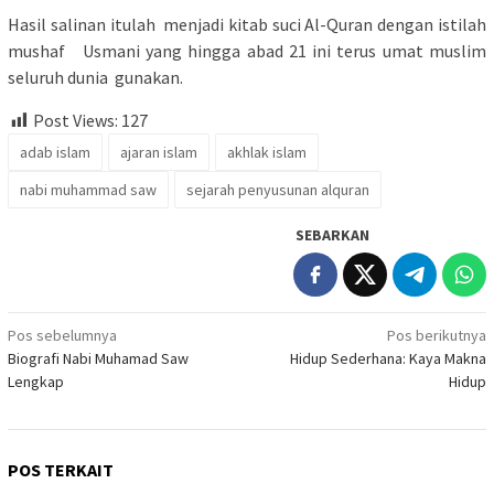
Hasil salinan itulah menjadi kitab suci Al-Quran dengan istilah
mushaf Usmani yang hingga abad 21 ini terus umat muslim
seluruh dunia gunakan.
Post Views:
127
adab islam
ajaran islam
akhlak islam
nabi muhammad saw
sejarah penyusunan alquran
SEBARKAN
Navigasi
Pos sebelumnya
Pos berikutnya
Biografi Nabi Muhamad Saw
Hidup Sederhana: Kaya Makna
pos
Lengkap
Hidup
POS TERKAIT