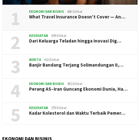
1
EKONOMI DAN BISNIS
468 Dilihat
What Travel Insurance Doesn’t Cover — An…
2
KESEHATAN
439 Dilihat
Dari Keluarga Teladan hingga Inovasi Dig…
3
BERITA
432 Dilihat
Banjir Bandang Terjang Solimandungan II,…
4
EKONOMI DAN BISNIS
385 Dilihat
Perang AS–Iran Guncang Ekonomi Dunia, Ha…
5
KESEHATAN
379 Dilihat
Kadar Kolesterol dan Waktu Terbaik Pemer…
EKONOMI DAN BISINIS