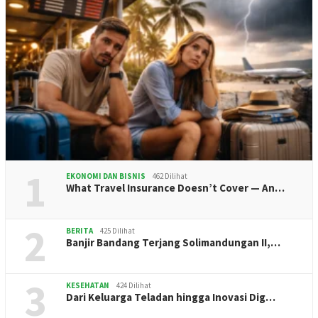
1
EKONOMI DAN BISNIS
462 Dilihat
What Travel Insurance Doesn’t Cover — An…
2
BERITA
425 Dilihat
Banjir Bandang Terjang Solimandungan II,…
3
KESEHATAN
424 Dilihat
Dari Keluarga Teladan hingga Inovasi Dig…