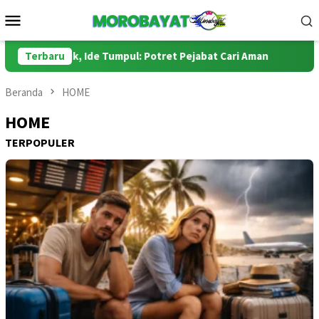
Loncat
Menu
ke
Mobile
konten
ursi Empuk, Ide Tumpul: Potret Pejabat Cari Aman
Terbaru
Oskar 
Beranda
HOME
HOME
TERPOPULER