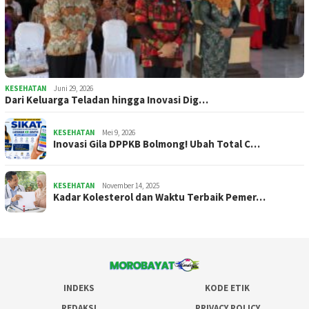
KESEHATAN
Juni 29, 2026
Dari Keluarga Teladan hingga Inovasi Dig…
KESEHATAN
Mei 9, 2026
Inovasi Gila DPPKB Bolmong! Ubah Total C…
KESEHATAN
November 14, 2025
Kadar Kolesterol dan Waktu Terbaik Pemer…
INDEKS
KODE ETIK
REDAKSI
PRIVACY POLICY