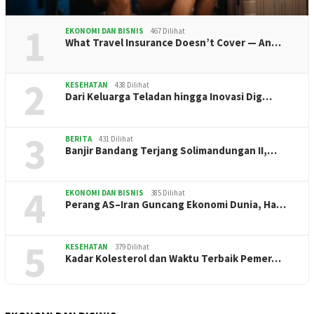
1
EKONOMI DAN BISNIS
467 Dilihat
What Travel Insurance Doesn’t Cover — An…
2
KESEHATAN
438 Dilihat
Dari Keluarga Teladan hingga Inovasi Dig…
3
BERITA
431 Dilihat
Banjir Bandang Terjang Solimandungan II,…
4
EKONOMI DAN BISNIS
385 Dilihat
Perang AS–Iran Guncang Ekonomi Dunia, Ha…
5
KESEHATAN
379 Dilihat
Kadar Kolesterol dan Waktu Terbaik Pemer…