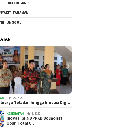
STISIDA ORGANIK
NYAKIT TANAMAN
NIH UNGGUL
HATAN
TAN
Juni 29, 2026
eluarga Teladan hingga Inovasi Dig…
KESEHATAN
Mei 9, 2026
Inovasi Gila DPPKB Bolmong!
Ubah Total C…