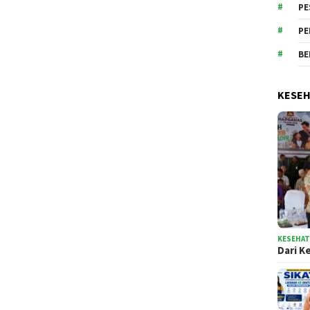
PE
PE
BE
KESE
KESEHA
Dari K