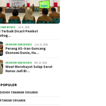
Kursi Empuk, Ide Tumpul:
Oskar M
i Terbaik Dicari!
Potret Pejabat Cari Aman
Persimp
t Kotamobagu
Akankah
n hadiah Rp27 Juta
 DAN BISNIS
Juli 8, 2026
i Terbaik Dicari! Pemkot
Jalan d
mobag…
EKONOMI DAN BISNIS
Juni 16, 2026
Perang AS–Iran Guncang
Ekonomi Dunia, Ha…
EKONOMI DAN BISNIS
Mei 24, 2026
Wow! Morobayat Sulap Serat
Nanas Jadi Bi…
 POPULER
DIDAYA TANAMAN ORGANIK
RTANIAN ORGANIK