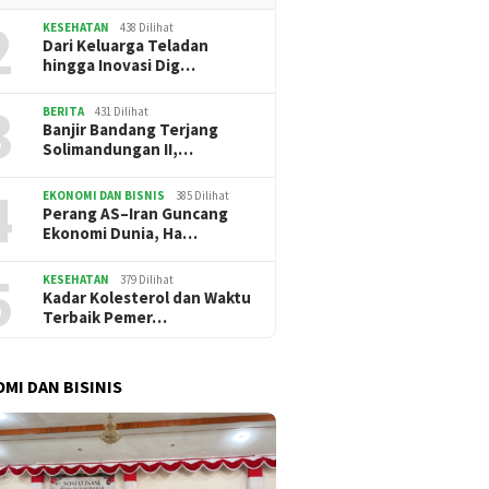
2
KESEHATAN
438 Dilihat
Dari Keluarga Teladan
hingga Inovasi Dig…
3
BERITA
431 Dilihat
Banjir Bandang Terjang
Solimandungan II,…
4
EKONOMI DAN BISNIS
385 Dilihat
Perang AS–Iran Guncang
Ekonomi Dunia, Ha…
5
KESEHATAN
379 Dilihat
Kadar Kolesterol dan Waktu
Terbaik Pemer…
MI DAN BISINIS