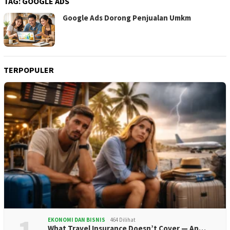
TAG:
GOOGLE ADS
Google Ads Dorong Penjualan Umkm
TERPOPULER
EKONOMI DAN BISNIS
464 Dilihat
What Travel Insurance Doesn’t Cover — An…