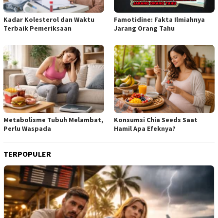
Kadar Kolesterol dan Waktu
Famotidine: Fakta Ilmiahnya
Terbaik Pemeriksaan
Jarang Orang Tahu
Metabolisme Tubuh Melambat,
Konsumsi Chia Seeds Saat
Perlu Waspada
Hamil Apa Efeknya?
TERPOPULER