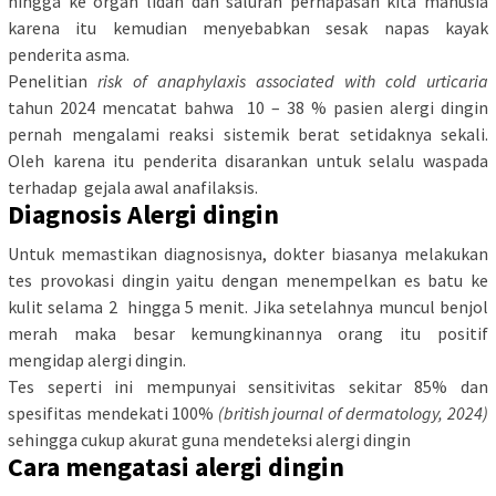
hingga ke organ lidah dan saluran pernapasan kita manusia
karena itu kemudian menyebabkan sesak napas kayak
penderita asma.
Penelitian
risk of anaphylaxis associated with cold urticaria
tahun 2024 mencatat bahwa 10 – 38 % pasien alergi dingin
pernah mengalami reaksi sistemik berat setidaknya sekali.
Oleh karena itu penderita disarankan untuk selalu waspada
terhadap gejala awal anafilaksis.
Diagnosis Alergi dingin
Untuk memastikan diagnosisnya, dokter biasanya melakukan
tes provokasi dingin yaitu dengan menempelkan es batu ke
kulit selama 2 hingga 5 menit. Jika setelahnya muncul benjol
merah maka besar kemungkinannya orang itu positif
mengidap alergi dingin.
Tes seperti ini mempunyai sensitivitas sekitar 85% dan
spesifitas mendekati 100%
(british journal of dermatology, 2024)
sehingga cukup akurat guna mendeteksi alergi dingin
Cara mengatasi alergi dingin