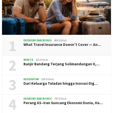
1
EKONOMI DAN BISNIS
464 Dilihat
What Travel Insurance Doesn’t Cover — An…
2
BERITA
425 Dilihat
Banjir Bandang Terjang Solimandungan II,…
3
KESEHATAN
424 Dilihat
Dari Keluarga Teladan hingga Inovasi Dig…
4
EKONOMI DAN BISNIS
378 Dilihat
Perang AS–Iran Guncang Ekonomi Dunia, Ha…