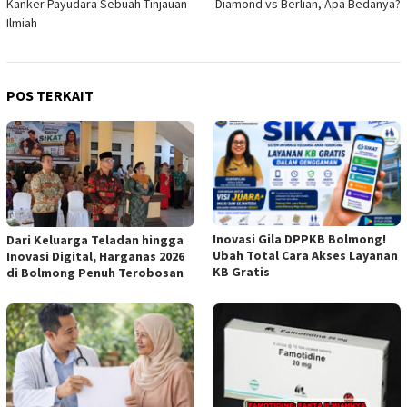
Kanker Payudara Sebuah Tinjauan
Diamond vs Berlian, Apa Bedanya?
pos
Ilmiah
POS TERKAIT
Inovasi Gila DPPKB Bolmong!
Dari Keluarga Teladan hingga
Ubah Total Cara Akses Layanan
Inovasi Digital, Harganas 2026
KB Gratis
di Bolmong Penuh Terobosan