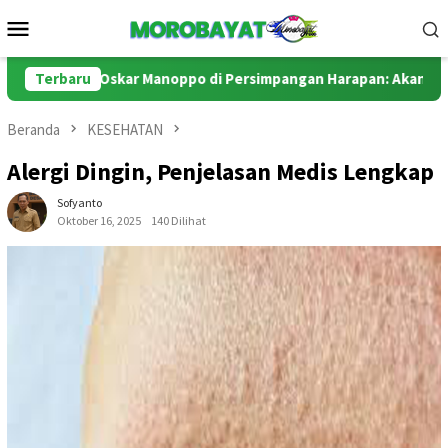
Loncat
Menu
ke
Mobile
konten
Oskar Manoppo di Persimpangan Harapan: Akankah Boltim Mela
Terbaru
Beranda
KESEHATAN
Alergi Dingin, Penjelasan Medis Lengkap
Sofyanto
Oktober 16, 2025
140 Dilihat