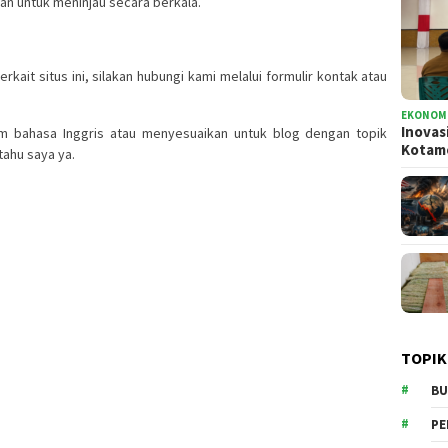
kan untuk meninjau secara berkala.
rkait situs ini, silakan hubungi kami melalui formulir kontak atau
EKONOMI
Inovas
am bahasa Inggris atau menyesuaikan untuk blog dengan topik
Kota
 tahu saya ya.
TOPIK
BU
PE