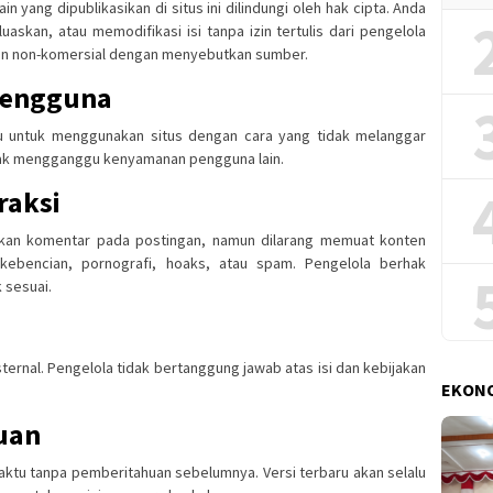
in yang dipublikasikan di situs ini dilindungi oleh hak cipta. Anda
askan, atau memodifikasi isi tanpa izin tertulis dari pengelola
 dan non-komersial dengan menyebutkan sumber.
Pengguna
ju untuk menggunakan situs dengan cara yang tidak melanggar
idak mengganggu kenyamanan pengguna lain.
raksi
kan komentar pada postingan, namun dilarang memuat konten
ebencian, pornografi, hoaks, atau spam. Pengelola berhak
 sesuai.
sternal. Pengelola tidak bertanggung jawab atas isi dan kebijakan
EKONO
uan
aktu tanpa pemberitahuan sebelumnya. Versi terbaru akan selalu