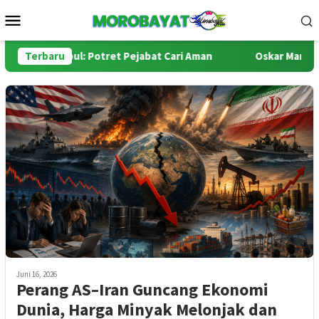
Loncat
Menu
ke
Mobile
konten
 Ide Tumpul: Potret Pejabat Cari Aman
Terbaru
Oskar Manoppo di 
Juni 16, 2026
Perang AS–Iran Guncang Ekonomi
Dunia, Harga Minyak Melonjak dan