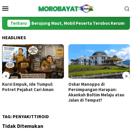
Loncat
Menu
ke
Mobile
konten
tamobagu Berujung Maut, Mobil Peserta Terobos Kerumunan Pe
Terbaru
HEADLINES
«
»
Kursi Empuk, Ide Tumpul:
Oskar Manoppo di
Potret Pejabat Cari Aman
Persimpangan Harapan:
Akankah Boltim Melaju atau
Jalan di Tempat?
TAG:
PENYAKITTIROID
Tidak Ditemukan