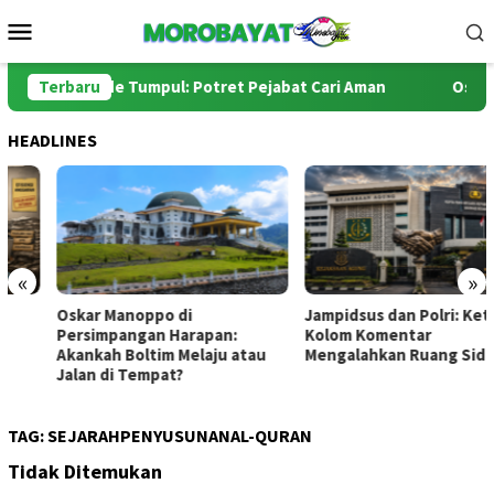
Loncat
Menu
ke
Mobile
konten
 Empuk, Ide Tumpul: Potret Pejabat Cari Aman
Terbaru
Oskar Mano
HEADLINES
«
»
Oskar Manoppo di
Jampidsus dan Polri: Ketika
Persimpangan Harapan:
Kolom Komentar
Akankah Boltim Melaju atau
Mengalahkan Ruang Sidang
Jalan di Tempat?
TAG:
SEJARAHPENYUSUNANAL-QURAN
Tidak Ditemukan