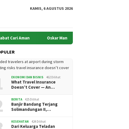
KAMIS, 6 AGUSTUS 2026
Cari Aman
Oskar Manoppo di Persimpangan Harapan: Akank
OPULER
1
EKONOMI DAN BISNIS
462 Dilihat
What Travel Insurance
Doesn’t Cover — An…
i Terbaik Dicari!
Kursi Empuk, Ide Tumpul:
Oskar M
2
BERITA
425 Dilihat
t Kotamobagu
Potret Pejabat Cari Aman
Persimp
Banjir Bandang Terjang
n hadiah Rp27 Juta
Akankah
Solimandungan II,…
Jalan d
3
KESEHATAN
424 Dilihat
Dari Keluarga Teladan