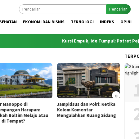
Pencarian
SEHATAN
EKONOMI DAN BISNIS
TEKNOLOGI
INDEKS
OPINI
Kursi Empuk, Ide Tumpul: Potret Pejabat 
TERP
»
idsus dan Polri: Ketika
MBG, Efisiensi dan Catatan
Inovas
m Komentar
Belanja Ibu Rumah Tangga
Pemko
alahkan Ruang Sidang
yang Layak Ditiru Negara
Siapka