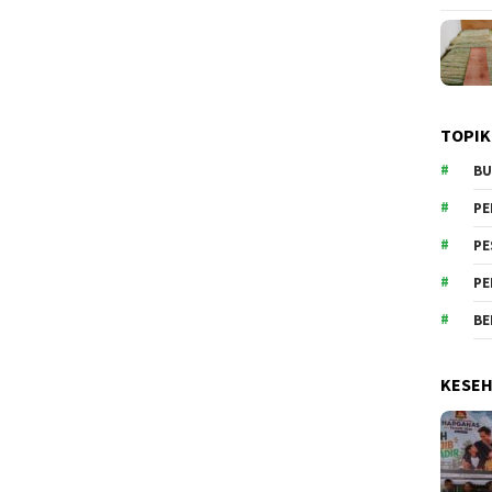
TOPIK
BU
PE
PE
PE
BE
KESE