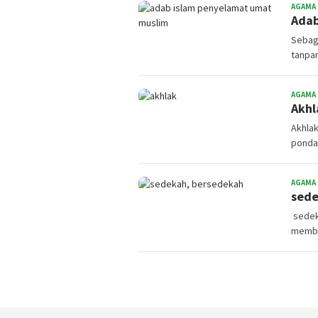
AGAMA
Adab
Sebaga
tanpan
AGAMA
Akhl
Akhla
pondas
AGAMA
sede
sedeka
membe