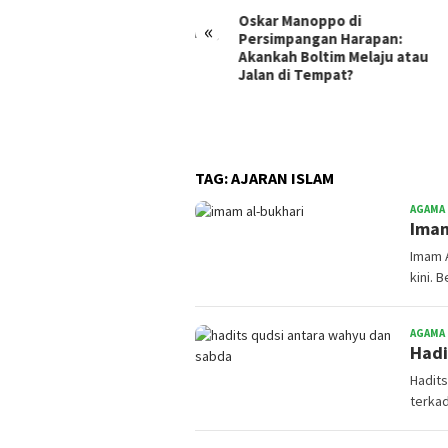
Oskar Manoppo di
Jamp
«
Persimpangan Harapan:
Kolo
Akankah Boltim Melaju atau
Meng
Jalan di Tempat?
si Empuk, Ide Tumpul:
ret Pejabat Cari Aman
TAG:
AJARAN ISLAM
AGAMA
Imam
Imam 
kini. 
AGAMA
Hadi
Hadit
terka