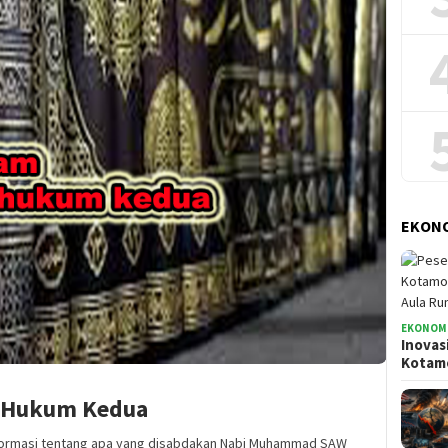
EKONO
EKONOMI
Inovas
Kota
r Hukum Kedua
 informasi tentang apa yang disabdakan Nabi Muhammad SAW