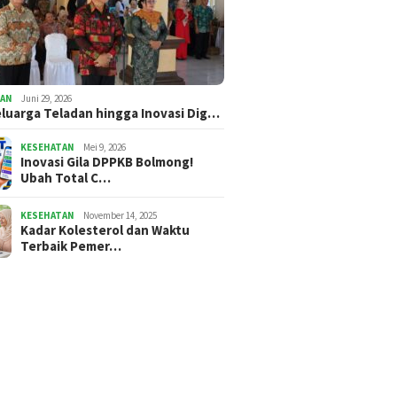
Oskar M
Persimp
i Terbaik Dicari!
Akankah
t Kotamobagu
Jalan d
n hadiah Rp27 Juta
Kursi Empuk, Ide Tumpul:
TAN
Juni 29, 2026
Potret Pejabat Cari Aman
eluarga Teladan hingga Inovasi Dig…
KESEHATAN
Mei 9, 2026
Inovasi Gila DPPKB Bolmong!
Ubah Total C…
KESEHATAN
November 14, 2025
Kadar Kolesterol dan Waktu
Terbaik Pemer…