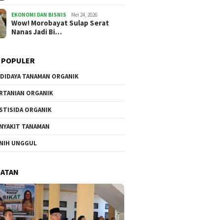
EKONOMI DAN BISNIS
Mei 24, 2026
Wow! Morobayat Sulap Serat
Nanas Jadi Bi…
 POPULER
Bukhari: Penjaga
Juli 2, 2025
Juli 1, 2025
DIDAYA TANAMAN ORGANIK
abi
Hadits Qudsi : Antara
Adab Islam P
Wahyu Dan Sabda
Umat Muslim
RTANIAN ORGANIK
STISIDA ORGANIK
NYAKIT TANAMAN
NIH UNGGUL
HATAN