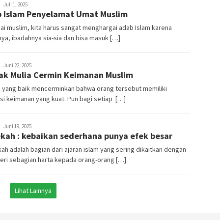
sofyanto
Juli 1, 2025
 Islam Penyelamat Umat Muslim
i muslim, kita harus sangat menghargai adab Islam karena
ya, ibadahnya sia-sia dan bisa masuk […]
sofyanto
Juni 22, 2025
ak Mulia Cermin Keimanan Muslim
k yang baik mencerminkan bahwa orang tersebut memiliki
i keimanan yang kuat. Pun bagi setiap […]
sofyanto
Juni 19, 2025
kah : kebaikan sederhana punya efek besar
h adalah bagian dari ajaran islam yang sering dikaitkan dengan
ri sebagian harta kepada orang-orang […]
Lihat Lainnya