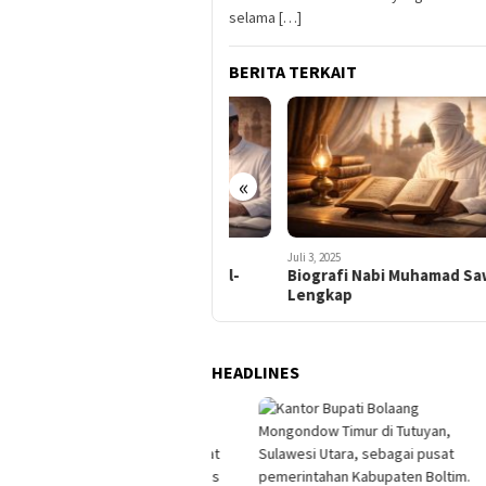
selama […]
BERITA TERKAIT
«
Juli 3, 2025
Juli 3, 2025
Juli 3,
Sejarah Penyusunan Al-
Biografi Nabi Muhamad Saw
Isla
quran, Lengkap
Lengkap
Wal
HEADLINES