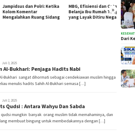
idsus dan Polri: Ketika
MBG, Efisiensi dan Catatan
»
m Komentar
Belanja Ibu Rumah Tangga
Inovas
alahkan Ruang Sidang
yang Layak Ditiru Negara
Pemko
Siapka
KESEHA
Dari K
sofyanto
Juli 3, 2025
 Al-Bukhari: Penjaga Hadits Nabi
Al-Bukhari sangat dihormati sebagai cendekiawan muslim hingga
Beliau menulis hadits Sahih Al-Bukhari semasa […]
sofyanto
Juli 2, 2025
ts Qudsi : Antara Wahyu Dan Sabda
s qudsi mungkin banyak orang muslim tidak memahaminya, dan
dang membuat bingung untuk membedakannya dengan […]