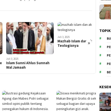
TOPIK
Juli 3, 2025
Imam Al-
Juli 3, 2025
BU
Hadits N
Mazhab Islam dan Akar
»
Teologisnya
PE
PE
 2025
m Sunni Ahlus Sunnah
PE
 Jamaah
BE
KESE