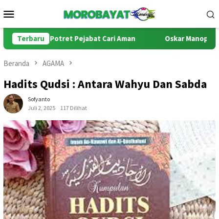
Loncat
Menu
ke
Mobile
konten
ul: Potret Pejabat Cari Aman
Terbaru
Oskar Manoppo di Persimpa
Beranda
AGAMA
Hadits Qudsi : Antara Wahyu Dan Sabda
Sofyanto
Juli 2, 2025
117 Dilihat