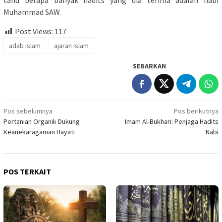
Muhammad SAW.
Post Views:
117
adab islam
ajaran islam
SEBARKAN
Navigasi
Pos sebelumnya
Pos berikutnya
Pertanian Organik Dukung
Imam Al-Bukhari: Penjaga Hadits
pos
Keanekaragaman Hayati
Nabi
POS TERKAIT