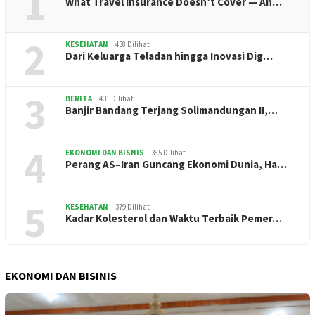
1
What Travel Insurance Doesn’t Cover — An…
2
KESEHATAN
438 Dilihat
Dari Keluarga Teladan hingga Inovasi Dig…
3
BERITA
431 Dilihat
Banjir Bandang Terjang Solimandungan II,…
4
EKONOMI DAN BISNIS
385 Dilihat
Perang AS–Iran Guncang Ekonomi Dunia, Ha…
5
KESEHATAN
379 Dilihat
Kadar Kolesterol dan Waktu Terbaik Pemer…
EKONOMI DAN BISINIS