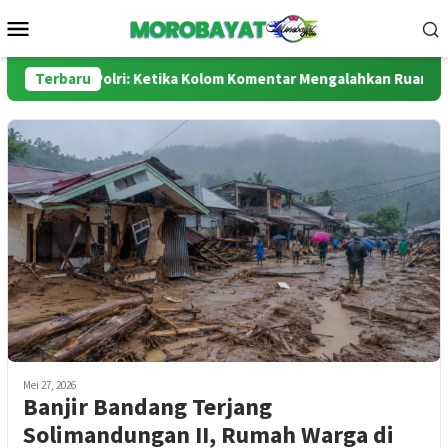
Loncat
Menu
ke
Mobile
konten
us dan Polri: Ketika Kolom Komentar Mengalahkan Ruang Sidang
Terbaru
Mei 27, 2026
Banjir Bandang Terjang
Solimandungan II, Rumah Warga di