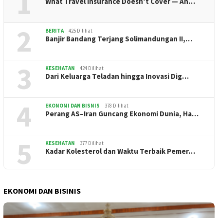
1
What Travel Insurance Doesn’t Cover — An…
2
BERITA
425 Dilihat
Banjir Bandang Terjang Solimandungan II,…
3
KESEHATAN
424 Dilihat
Dari Keluarga Teladan hingga Inovasi Dig…
4
EKONOMI DAN BISNIS
378 Dilihat
Perang AS–Iran Guncang Ekonomi Dunia, Ha…
5
KESEHATAN
377 Dilihat
Kadar Kolesterol dan Waktu Terbaik Pemer…
EKONOMI DAN BISINIS