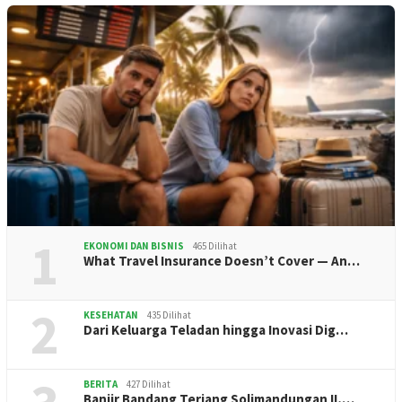
1
EKONOMI DAN BISNIS
465 Dilihat
What Travel Insurance Doesn’t Cover — An…
2
KESEHATAN
435 Dilihat
Dari Keluarga Teladan hingga Inovasi Dig…
BERITA
427 Dilihat
Banjir Bandang Terjang Solimandungan II,…