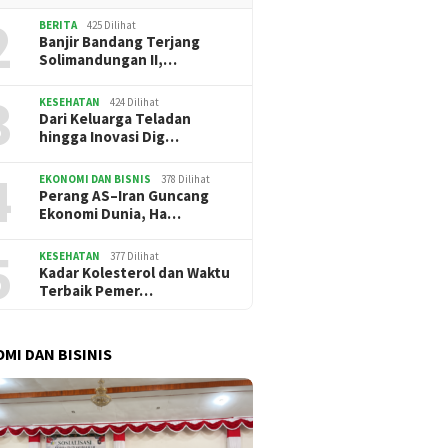
2
BERITA
425 Dilihat
Banjir Bandang Terjang
Solimandungan II,…
3
KESEHATAN
424 Dilihat
Dari Keluarga Teladan
hingga Inovasi Dig…
4
EKONOMI DAN BISNIS
378 Dilihat
Perang AS–Iran Guncang
Ekonomi Dunia, Ha…
5
KESEHATAN
377 Dilihat
Kadar Kolesterol dan Waktu
Terbaik Pemer…
MI DAN BISINIS