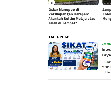
«
si Empuk, Ide Tumpul:
Oskar Manoppo di
Jamp
ret Pejabat Cari Aman
Persimpangan Harapan:
Kolo
Akankah Boltim Melaju atau
Meng
Jalan di Tempat?
TAG:
DPPKB
KESEH
Inov
Laya
Bolaa
terus
publik