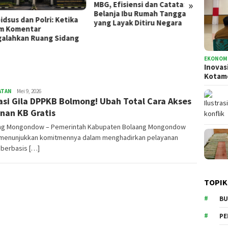
»
MBG, Efisiensi dan Catatan
Belanja Ibu Rumah Tangga
idsus dan Polri: Ketika
Inovas
yang Layak Ditiru Negara
m Komentar
Pemko
alahkan Ruang Sidang
Siapka
EKONOMI
Inovas
Kota
ATAN
sofyanto
Mei 9, 2026
asi Gila DPPKB Bolmong! Ubah Total Cara Akses
nan KB Gratis
ng Mongondow – Pemerintah Kabupaten Bolaang Mongondow
 menunjukkan komitmennya dalam menghadirkan pelayanan
 berbasis […]
TOPIK
BU
PE