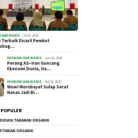
Kursi Empuk, Ide Tumpul:
Oskar M
i Terbaik Dicari!
Potret Pejabat Cari Aman
Persimp
t Kotamobagu
Akankah
n hadiah Rp27 Juta
Jalan d
 DAN BISNIS
Juli 8, 2026
i Terbaik Dicari! Pemkot
mobag…
EKONOMI DAN BISNIS
Juni 16, 2026
Perang AS–Iran Guncang
Ekonomi Dunia, Ha…
EKONOMI DAN BISNIS
Mei 24, 2026
Wow! Morobayat Sulap Serat
Nanas Jadi Bi…
 POPULER
DIDAYA TANAMAN ORGANIK
RTANIAN ORGANIK