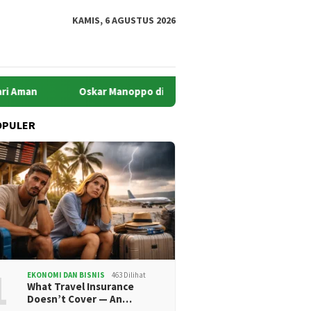
KAMIS, 6 AGUSTUS 2026
Oskar Manoppo di Persimpangan Harapan: Akankah Boltim 
OPULER
1
EKONOMI DAN BISNIS
463 Dilihat
What Travel Insurance
Doesn’t Cover — An…