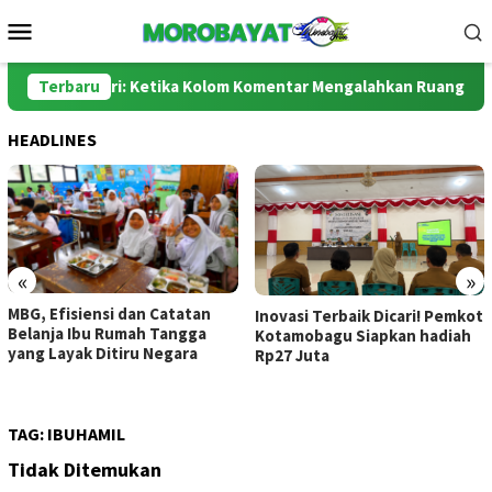
Loncat
Menu
ke
Mobile
konten
s dan Polri: Ketika Kolom Komentar Mengalahkan Ruang Sidang
Terbaru
HEADLINES
«
»
MBG, Efisiensi dan Catatan
Inovasi Terbaik Dicari! Pemkot
Belanja Ibu Rumah Tangga
Kotamobagu Siapkan hadiah
yang Layak Ditiru Negara
Rp27 Juta
TAG:
IBUHAMIL
Tidak Ditemukan