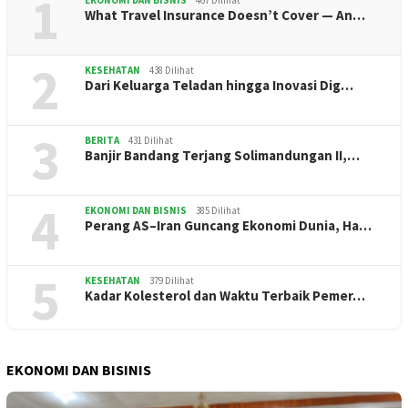
1
What Travel Insurance Doesn’t Cover — An…
2
KESEHATAN
438 Dilihat
Dari Keluarga Teladan hingga Inovasi Dig…
3
BERITA
431 Dilihat
Banjir Bandang Terjang Solimandungan II,…
4
EKONOMI DAN BISNIS
385 Dilihat
Perang AS–Iran Guncang Ekonomi Dunia, Ha…
5
KESEHATAN
379 Dilihat
Kadar Kolesterol dan Waktu Terbaik Pemer…
EKONOMI DAN BISINIS