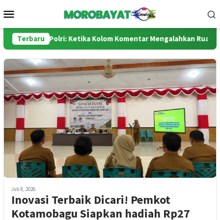
Loncat
Menu
ke
Mobile
konten
us dan Polri: Ketika Kolom Komentar Mengalahkan Ruang Sidang
Terbaru
Juli 8, 2026
Inovasi Terbaik Dicari! Pemkot
Kotamobagu Siapkan hadiah Rp27