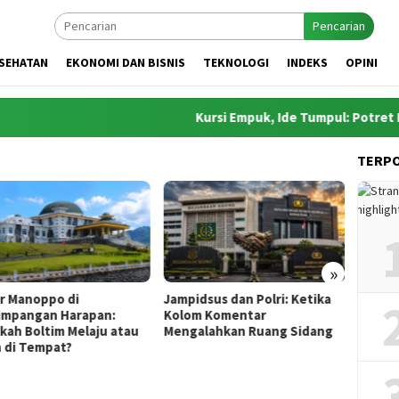
Pencarian
SEHATAN
EKONOMI DAN BISNIS
TEKNOLOGI
INDEKS
OPINI
Kursi Empuk, Ide Tumpul: Potret Pejaba
TERP
»
ampidsus dan Polri: Ketika
MBG, Efisiensi dan Catatan
Ino
olom Komentar
Belanja Ibu Rumah Tangga
Pe
engalahkan Ruang Sidang
yang Layak Ditiru Negara
Sia