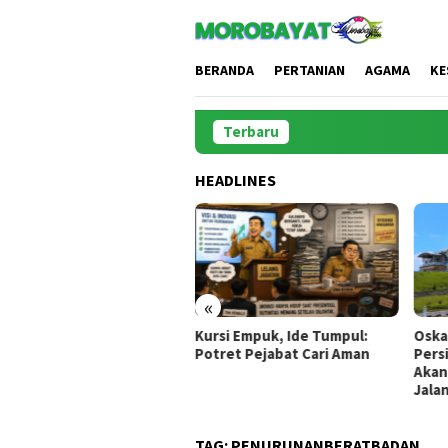
Loncat
ke
konten
BERANDA
PERTANIAN
AGAMA
KE
Terbaru
HEADLINES
«
Kursi Empuk, Ide Tumpul:
Oskar Manoppo di
J
Potret Pejabat Cari Aman
Persimpangan Harapan:
K
Akankah Boltim Melaju atau
M
Jalan di Tempat?
TAG:
PENURUNANBERATBADAN