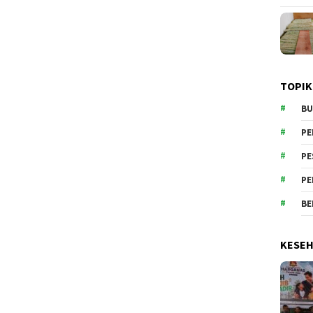
TOPIK
BU
PE
PE
PE
BE
KESE