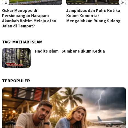
«
»
Oskar Manoppo di
Jampidsus dan Polri: Ketika
Persimpangan Harapan:
Kolom Komentar
Akankah Boltim Melaju atau
Mengalahkan Ruang Sidang
Jalan di Tempat?
TAG:
MAZHAB ISLAM
Hadits Islam : Sumber Hukum Kedua
TERPOPULER