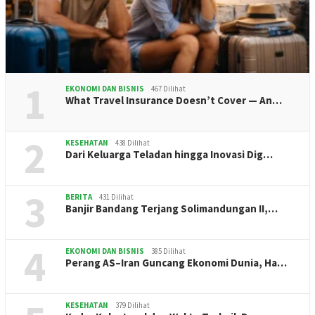
1
EKONOMI DAN BISNIS
467 Dilihat
What Travel Insurance Doesn’t Cover — An…
2
KESEHATAN
438 Dilihat
Dari Keluarga Teladan hingga Inovasi Dig…
3
BERITA
431 Dilihat
Banjir Bandang Terjang Solimandungan II,…
4
EKONOMI DAN BISNIS
385 Dilihat
Perang AS–Iran Guncang Ekonomi Dunia, Ha…
KESEHATAN
379 Dilihat