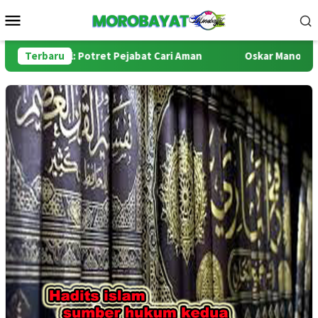
Loncat
Menu
ke
Mobile
konten
 Tumpul: Potret Pejabat Cari Aman
Terbaru
Oskar Manoppo di Pers