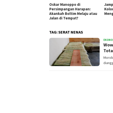
si Empuk, Ide Tumpul:
Oskar Manoppo di
Jamp
ret Pejabat Cari Aman
Persimpangan Harapan:
Kolo
Akankah Boltim Melaju atau
Meng
Jalan di Tempat?
TAG:
SERAT NENAS
EKONOM
Wow!
Tota
Moroba
diangg