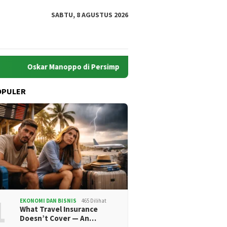
SABTU, 8 AGUSTUS 2026
Oskar Manoppo di Persimpangan Harapan: Akankah Boltim Melaju 
OPULER
1
EKONOMI DAN BISNIS
465 Dilihat
What Travel Insurance
Doesn’t Cover — An…