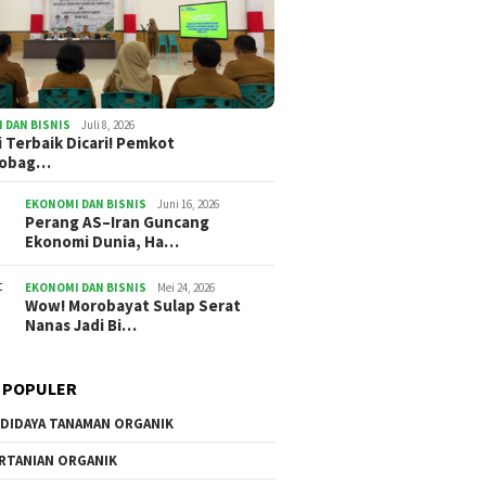
Kursi Empuk, Ide Tumpul:
Oskar M
i Terbaik Dicari!
Potret Pejabat Cari Aman
Persimp
t Kotamobagu
Akankah
n hadiah Rp27 Juta
Jalan d
 DAN BISNIS
Juli 8, 2026
i Terbaik Dicari! Pemkot
mobag…
EKONOMI DAN BISNIS
Juni 16, 2026
Perang AS–Iran Guncang
Ekonomi Dunia, Ha…
EKONOMI DAN BISNIS
Mei 24, 2026
Wow! Morobayat Sulap Serat
Nanas Jadi Bi…
 POPULER
DIDAYA TANAMAN ORGANIK
RTANIAN ORGANIK