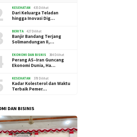
2
KESEHATAN
435 Dilihat
Dari Keluarga Teladan
hingga Inovasi Dig…
3
BERITA
427 Dilihat
Banjir Bandang Terjang
Solimandungan II,…
4
EKONOMI DAN BISNIS
384 Dilihat
Perang AS–Iran Guncang
Ekonomi Dunia, Ha…
5
KESEHATAN
378 Dilihat
Kadar Kolesterol dan Waktu
Terbaik Pemer…
MI DAN BISINIS