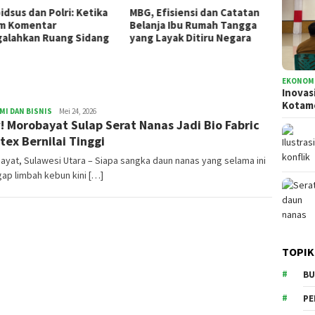
idsus dan Polri: Ketika
MBG, Efisiensi dan Catatan
Inovas
m Komentar
Belanja Ibu Rumah Tangga
Pemko
alahkan Ruang Sidang
yang Layak Ditiru Negara
Siapka
EKONOMI
Inovas
Kota
I DAN BISNIS
sofyanto
Mei 24, 2026
 Morobayat Sulap Serat Nanas Jadi Bio Fabric
tex Bernilai Tinggi
yat, Sulawesi Utara – Siapa sangka daun nanas yang selama ini
ap limbah kebun kini […]
TOPIK
BU
PE