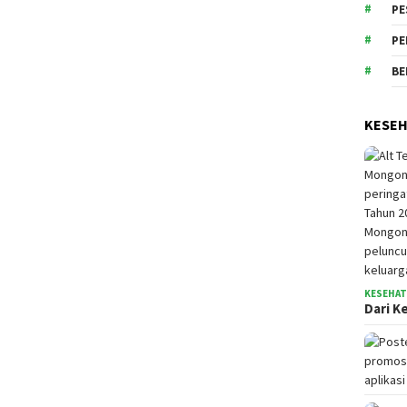
PE
PE
BE
KESE
KESEHA
Dari K