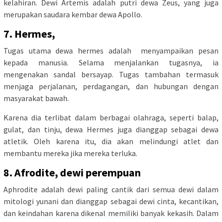
kelahiran. Dewi Artemis adalah putri dewa Zeus, yang juga
merupakan saudara kembar dewa Apollo.
7. Hermes,
Tugas utama dewa hermes adalah menyampaikan pesan
kepada manusia. Selama menjalankan tugasnya, ia
mengenakan sandal bersayap. Tugas tambahan termasuk
menjaga perjalanan, perdagangan, dan hubungan dengan
masyarakat bawah.
Karena dia terlibat dalam berbagai olahraga, seperti balap,
gulat, dan tinju, dewa Hermes juga dianggap sebagai dewa
atletik. Oleh karena itu, dia akan melindungi atlet dan
membantu mereka jika mereka terluka.
8. Afrodite, dewi perempuan
Aphrodite adalah dewi paling cantik dari semua dewi dalam
mitologi yunani dan dianggap sebagai dewi cinta, kecantikan,
dan keindahan karena dikenal memiliki banyak kekasih. Dalam