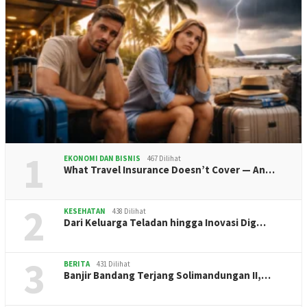
1
EKONOMI DAN BISNIS
467 Dilihat
What Travel Insurance Doesn’t Cover — An…
2
KESEHATAN
438 Dilihat
Dari Keluarga Teladan hingga Inovasi Dig…
3
BERITA
431 Dilihat
Banjir Bandang Terjang Solimandungan II,…