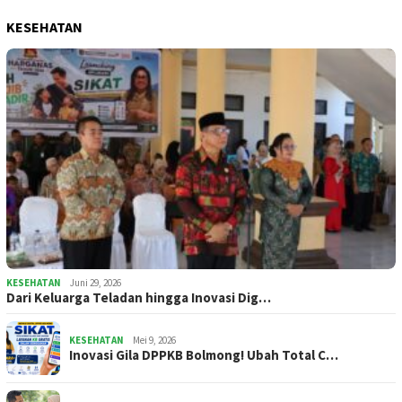
KESEHATAN
KESEHATAN
Juni 29, 2026
Dari Keluarga Teladan hingga Inovasi Dig…
KESEHATAN
Mei 9, 2026
Inovasi Gila DPPKB Bolmong! Ubah Total C…