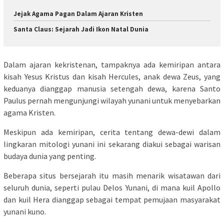
Jejak Agama Pagan Dalam Ajaran Kristen
Santa Claus: Sejarah Jadi Ikon Natal Dunia
Dalam ajaran kekristenan, tampaknya ada kemiripan antara
kisah Yesus Kristus dan kisah Hercules, anak dewa Zeus, yang
keduanya dianggap manusia setengah dewa, karena Santo
Paulus pernah mengunjungi wilayah yunani untuk menyebarkan
agama Kristen.
Meskipun ada kemiripan, cerita tentang dewa-dewi dalam
lingkaran mitologi yunani ini sekarang diakui sebagai warisan
budaya dunia yang penting.
Beberapa situs bersejarah itu masih menarik wisatawan dari
seluruh dunia, seperti pulau Delos Yunani, di mana kuil Apollo
dan kuil Hera dianggap sebagai tempat pemujaan masyarakat
yunani kuno.