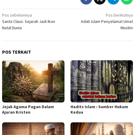
Navigasi
Pos sebelumnya
Pos berikutnya
Santa Claus: Sejarah Jadi Ikon
Adab Islam Penyelamat Umat
pos
Natal Dunia
Muslim
POS TERKAIT
Jejak Agama Pagan Dalam
Hadits Islam : Sumber Hukum
Ajaran Kristen
Kedua