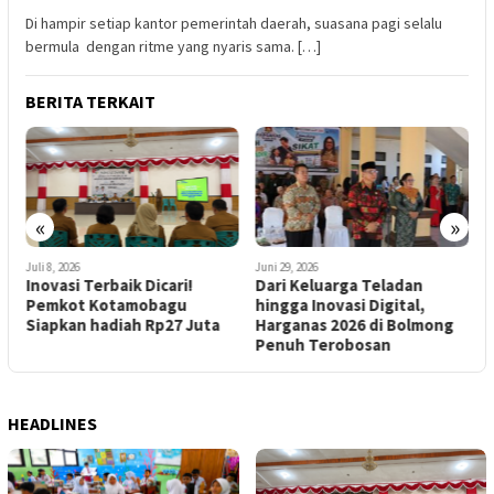
Di hampir setiap kantor pemerintah daerah, suasana pagi selalu
bermula dengan ritme yang nyaris sama. […]
BERITA TERKAIT
«
»
J
Juli 8, 2026
Juni 29, 2026
E
Inovasi Terbaik Dicari!
Dari Keluarga Teladan
M
Pemkot Kotamobagu
hingga Inovasi Digital,
B
Siapkan hadiah Rp27 Juta
Harganas 2026 di Bolmong
M
Penuh Terobosan
HEADLINES