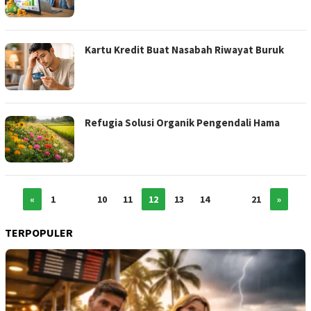
Kartu Kredit Buat Nasabah Riwayat Buruk
Refugia Solusi Organik Pengendali Hama
«
1
…
10
11
12
13
14
…
21
»
TERPOPULER