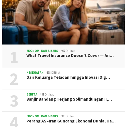
1
EKONOMI DAN BISNIS
467 Dilihat
What Travel Insurance Doesn’t Cover — An…
2
KESEHATAN
438 Dilihat
Dari Keluarga Teladan hingga Inovasi Dig…
3
BERITA
431 Dilihat
Banjir Bandang Terjang Solimandungan II,…
4
EKONOMI DAN BISNIS
385 Dilihat
Perang AS–Iran Guncang Ekonomi Dunia, Ha…