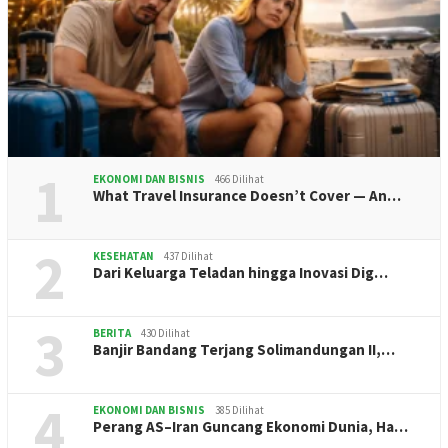
1
EKONOMI DAN BISNIS
466 Dilihat
What Travel Insurance Doesn’t Cover — An…
2
KESEHATAN
437 Dilihat
Dari Keluarga Teladan hingga Inovasi Dig…
3
BERITA
430 Dilihat
Banjir Bandang Terjang Solimandungan II,…
4
EKONOMI DAN BISNIS
385 Dilihat
Perang AS–Iran Guncang Ekonomi Dunia, Ha…