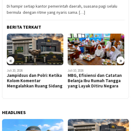
Di hampir setiap kantor pemerintah daerah, suasana pagi selalu
bermula dengan ritme yang nyaris sama. […]
BERITA TERKAIT
«
»
Juli 20, 2026
Juli 10, 2026
J
Jampidsus dan Polri: Ketika
MBG, Efisiensi dan Catatan
I
Kolom Komentar
Belanja Ibu Rumah Tangga
u
Mengalahkan Ruang Sidang
yang Layak Ditiru Negara
S
HEADLINES