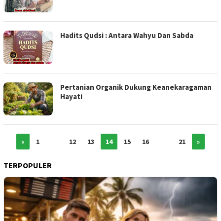
Hadits Qudsi : Antara Wahyu Dan Sabda
Pertanian Organik Dukung Keanekaragaman
Hayati
«
1
…
12
13
14
15
16
…
21
»
TERPOPULER